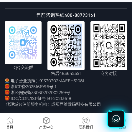
400-88793161
售前咨询热线
QQ交流群
售后483645551
商务对接
电子营业执照：91330302MAEEH5108L
浙ICP备2025161996号-1
浙公网安备33030202002259号
IDC/CDN/ISP证号 B1-20213618
代理域名注册服务机构：成都西维数码科技有限公司
首页
产品中心
联系我们
我的